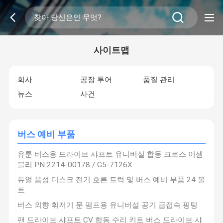
사이트맵
회사
공장 투어
품질 관리
뉴스
사건
버스 예비 부품
유툰 버스용 드라이브 샤프트 유니버설 합동 크로스 어셈
블리 PN 2214-00178 / G5-7126X
듀얼 음성 디스크 전기 호른 트럭 및 버스 예비 부품 24 볼
트
버스 외향 휘저기 문 펌프용 유니버설 공기 급접속 핑팅
팬 드라이브 샤프트 CV 합동 수리 키트 버스 드라이브 샤