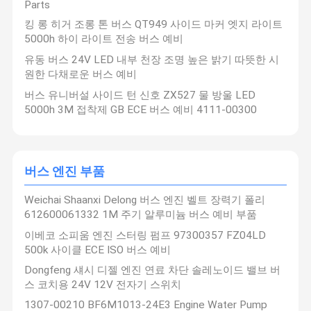
Parts
의 정확한 요구 사항을 충족시킬 수 있도록 보장합니다.
킹 롱 히거 조롱 톤 버스 QT949 사이드 마커 엣지 라이트
5000h 하이 라이트 전송 버스 예비
품질 관리
뉴스
모든 케이스
견적 요청
유동 버스 24V LED 내부 천장 조명 높은 밝기 따뜻한 시
원한 다채로운 버스 예비
버스 예비 부품
버스 유니버설 사이드 턴 신호 ZX527 물 방울 LED
5000h 3M 접착제 GB ECE 버스 예비 4111-00300
진롱 버스 부품
하이거 버스 부품
춘통 버스 부품
버스 엔진 부품
새로운 에너지 버스 부품
Weichai Shaanxi Delong 버스 엔진 벨트 장력기 폴리
612600061332 1M 주기 알루미늄 버스 예비 부품
버스 공기 스프링
이베코 소피움 엔진 스터링 펌프 97300357 FZ04LD
500k 사이클 ECE ISO 버스 예비
버스 브레이크 패드
Dongfeng 섀시 디젤 엔진 연료 차단 솔레노이드 밸브 버
스 코치용 24V 12V 전자기 스위치
버스 조명용품
1307-00210 BF6M1013-24E3 Engine Water Pump