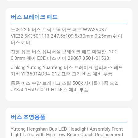
버스 브레이크 패드
노어 22.5 버스 트럭 브레이크 패드 WVA29087
VIE22.5K3501113 247.5x109.5x30mm 0.25mm 웨어
버스 예비
진롱 유툰 버스 유니버설 브레이크 패드 마찰판 -20C
0.3mm 웨어 ECE 버스 예비 29087.3501-01533
Jinlong Yutong Yuanfeng 버스 브레이크 캘리퍼스 패드
커버 YF3501AD04-012 표준 크기 버스 예비 부품
롱존 버스 수압 브레이크 조립 500k 사이클 다중 모델
JY3501F6P7-010-H1 버스 예비 부품
난징 딩구안 자동차 부품 회사: 당신의 신뢰할 수 있는 글로벌 자동차
솔루션 파트너
난징 딩구안 자동차 부품 회사 (Nanjing Dingguan Automotive
버스 조명용품
홈
제품 소개
회사 소개
공장 투어
Parts Co., Ltd.) 는 고품질의 자동차 부품의 뛰어난 제조업체이자 글
로벌 공급업체입니다.우리는 항상 우수성과 혁신에 충실했습니다.,
차시 부품, 브레이크 시스템 솔루션을 포함한 광범위한 자동차 부품
Yutong Hengshan Bus LED Headlight Assembly Front
의 설계, 개발 및 생산에 초점을 맞추고 있습니다.우리의 광범위한 제
Light Lamp with High Low Beam Coach Replacement
품 카탈로그는 당연히 다양한 특정 요구를 포함합니다.다양한 고객