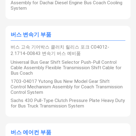
버스 엔진 부품
Assembly for Dachai Diesel Engine Bus Coach Cooling
System
버스 변속기 부품
버스 에어컨 부품
버스 변속기 부품
트럭 부품
버스 고속 기어박스 클러치 릴리스 포크 C04012-
2.1714-00843 변속기 버스 예비품
Universal Bus Gear Shift Selector Push-Pull Control
Cable Assembly Flexible Transmission Shift Cable for
Bus Coach
1703-04017 Yutong Bus New Model Gear Shift
Control Mechanism Assembly for Coach Transmission
Control System
Sachs 430 Pull-Type Clutch Pressure Plate Heavy Duty
for Bus Truck Transmission System
버스 에어컨 부품