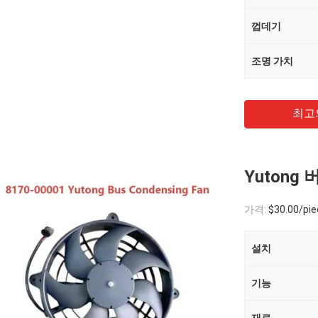
껍데기
조명 가치
최고
Yutong 
가격:
$30.00/pie
설치
기능