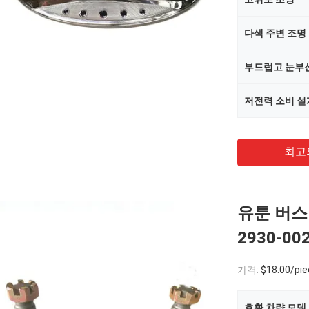
다색 주변 조명
부드럽고 눈부
저전력 소비 설
최고
유툰 버스
2930-00
가격:
$18.00/pie
호환 차량 모델