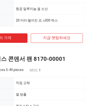
항공 알루미늄 열 소산
20 미터 떨어진 곳, ≥300 럭스.
의 가격
지금 챗팅하세요
버스 콘덴서 팬 8170-00001
ces 5-49 pieces
MOQ:
1
직접 교체
열 방출