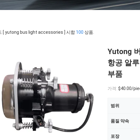
 yutong bus light accessories ] 시합
100
상품.
Yutong
항공 알루미
부품
가격:
$40.00/pie
범위
품질 약속
포장