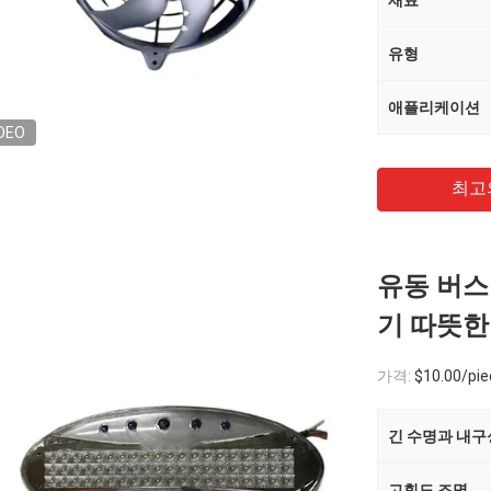
재료
유형
애플리케이션
DEO
최고
유동 버스 
기 따뜻한
가격:
$10.00/pie
긴 수명과 내구
고휘도 조명