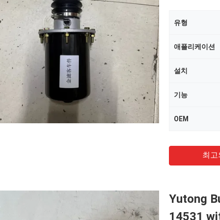
유형
애플리케이션
설치
기능
OEM
최고
Yutong Bu
14531 wi