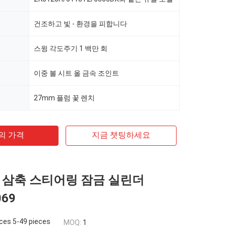
건조하고 빛 - 환경을 피합니다
스윙 각도주기 1 백만 회
이중 볼 시트 올 금속 조인트
27mm 플럼 꽃 렌치
의 가격
지금 챗팅하세요
 삼축 스티어링 잠금 실린더
069
ces 5-49 pieces
MOQ:
1