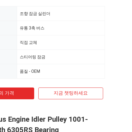
조향 잠금 실린더
유통 3축 버스
직접 교체
스티어링 잠금
품질 - OEM
의 가격
지금 챗팅하세요
s Engine Idler Pulley 1001-
th 6305RS Bearing