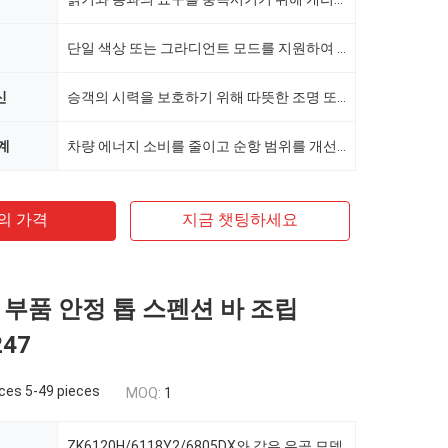
단일 색상 또는 그라디언트 모드를 지원하여 편안한 분위기를 조성하십시오.
신
승객의 시력을 보호하기 위해 따뜻한 조명 또는 부드러운 조명 디자인을 채택하십시오.
계
차량 에너지 소비를 줄이고 순항 범위를 개선하십시오.
의 가격
지금 챗팅하세요
 부품 안정 톱 스펜션 바 조립
247
ces 5-49 pieces
MOQ:
1
ZK6120H/6118Y2/6805DX와 같은 유골 모델