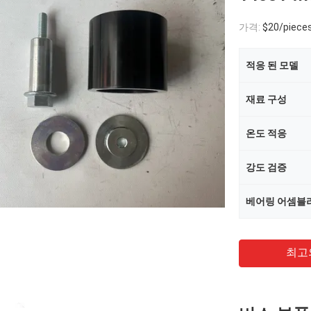
가격:
$20/pieces
적응 된 모델
재료 구성
온도 적응
강도 검증
베어링 어셈블
최고