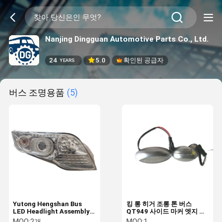
Nanjing Dingguan Automotive Parts Co., Ltd.
24
5.0
확인된 공급자
YEARS
버스 조명용품
(5)
Yutong Hengshan Bus
킹 롱 히거 조롱 톤 버스
LED Headlight Assembly
QT949 사이드 마커 엣지 라
Front Light Lamp with
이트 5000h 하이 라이트 전
MOQ:
2개
MOQ:
1