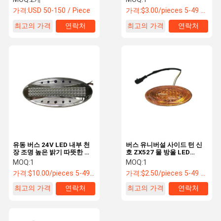
High Low Beam Coach
송 버스 예비
가격:
USD 50-150 / Piece
가격:
$3.00/pieces 5-49 pieces
Replacement Parts
최고의 가격
연락처
최고의 가격
연락처
유동 버스 24V LED 내부 천
버스 유니버설 사이드 턴 신
장 조명 높은 밝기 따뜻한 시
호 ZX527 물 방울 LED
원한 다채로운 버스 예비
5000h 3M 접착제 GB ECE
MOQ:
1
MOQ:
1
버스 예비 4111-00300
가격:
$10.00/pieces 5-49 pieces
가격:
$2.50/pieces 5-49 pieces
최고의 가격
연락처
최고의 가격
연락처