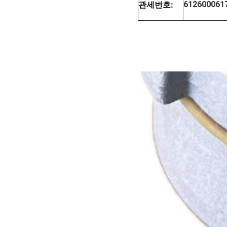
관세번호:
612600061