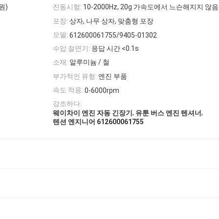
원)
진동시험:
10-2000Hz, 20g 가속도에서 느슨해지지 않음
포장:
상자, 나무 상자, 맞춤형 포장
모델:
612600061755/9405-01302
수압 절연기:
응답 시간 <0.1s
소재:
알루미늄 / 철
부가적인 유형:
엔진 부품
속도 적응:
0-6000rpm
강조하다:
,
,
웨이차이 엔진 자동 긴장기
유툰 버스 엔진 텐셔너
텐션 엔지니어 612600061755