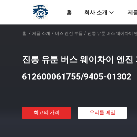
홈
회사 소개
제품
홈
/
제품 소개
/
버스 엔진 부품
/
진롱 유툰 버스 웨이차이 엔진 
진롱 유툰 버스 웨이차이 엔진
612600061755/9405-01302
최고의 가격
우리를 메일