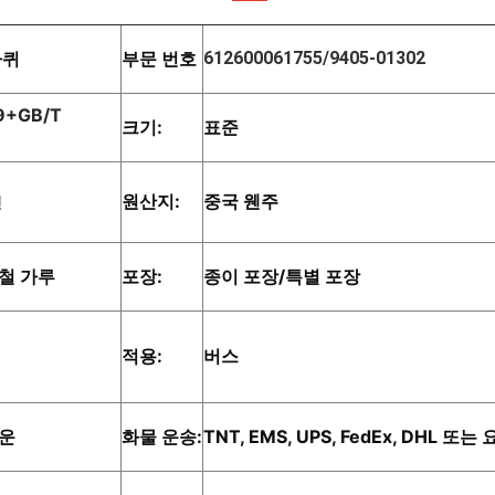
바퀴
부문 번호
612600061755/9405-01302
9+GB/T
크기:
표준
원산지:
중국 웬주
진
철 가루
포장:
종이 포장/특별 포장
적용:
버스
운
화물 운송:
TNT, EMS, UPS, FedEx, DHL 또