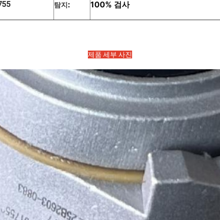
755
:
100% 검사
탐지
제품 세부 사진