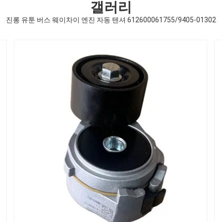
갤러리
진롱 유툰 버스 웨이차이 엔진 자동 텐셔 612600061755/9405-01302