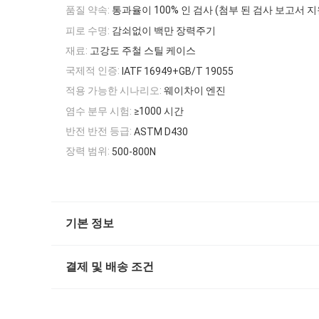
품질 약속:
통과율이 100% 인 검사 (첨부 된 검사 보고서 지
피로 수명:
감쇠없이 백만 장력주기
재료:
고강도 주철 스틸 케이스
국제적 인증:
IATF 16949+GB/T 19055
적용 가능한 시나리오:
웨이차이 엔진
염수 분무 시험:
≥1000 시간
반전 반전 등급:
ASTM D430
장력 범위:
500-800N
기본 정보
결제 및 배송 조건