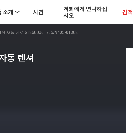
저희에게 연락하십
 소개
사건
견적
시오
자동 텐셔 612600061755/9405-01302
 자동 텐셔