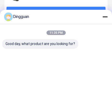
계속하다
Dingguan
추천된 제품
11:35 PM
Good day, what product are you looking for?
Yutong 버스
Yutong 3506-
유동 버스 삼축
RV 및 버스 
콘덴서 팬
05152 손 에어
스티어링 잠금
실 시스템용
8170-00001
서스펜션 높이
실린더 3412-
수 방지 밀봉
조절 밸브
00069
빠른 장착 
기능이 있는
최고의 가격
최고의 가격
최고의 가격
최고의 가
식성 폐수 
밸브
홈
사이트맵
연락처